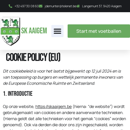
+32 497 30 08 60
jdemunter@telenet.be
Langemunt 37, 9420 Aaigem
SK AAigem
Start met voetballen
Cookie Policy (EU)
Dit cookiebeleid is voor het laatst bijgewerkt op 12 juli 2024 en is
van toepassing op burgers en wettelijk permanente inwoners van
de Europese Economische Ruimte en Zwitserland.
1. Introductie
Op onze website,
https://skaaigem.be
(hierna: “de website”) wordt
gebruikgemaakt van cookies en andere aanverwante technieken.
(Hierna geldt dat alle technieken voor het gemak “cookies” worden
genoemd). Ook via derden die door ons zijn ingeschakeld, worden