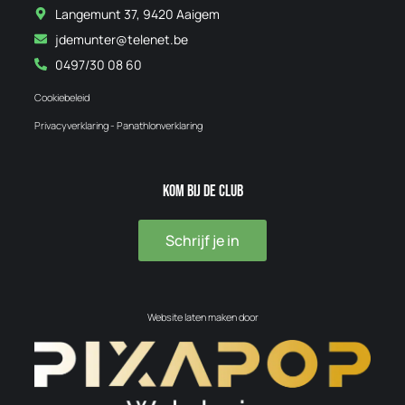
Langemunt 37, 9420 Aaigem
jdemunter@telenet.be
0497/30 08 60
Cookiebeleid
Privacyverklaring - Panathlonverklaring
Kom bij de club
Schrijf je in
Website laten maken door