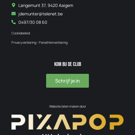
Langemunt 37, 9420 Aaigem
jdemunter@telenet.be
0497/30 08 60
Cookiebeleid
Privacyverklaring - Panathlonverklaring
Kom bij de club
Schrijf je in
Website laten maken door